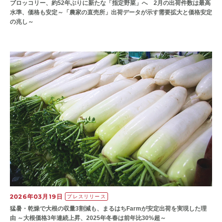
ブロッコリー、約52年ぶりに新たな「指定野菜」へ 2月の出荷件数は最高
水準、価格も安定～「農家の直売所」出荷データが示す需要拡大と価格安定
の兆し～
2026年03月19日
プレスリリース
猛暑・乾燥で大根の収量3割減も、まるはちFarmが安定出荷を実現した理
由 ～大根価格3年連続上昇、2025年冬春は前年比30%超～