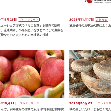
5年11月25日
2025年11月17日
プレスリリース
お知らせ
ニューシェア方式で「ミニ白菜」を静岡で販売
株主優待のお申込の際によくあ
者、流通業者、小売が思いをひとつにして農業を
可能なものとするための当社発の挑戦
5年10月22日
2025年10月02日
プレスリリース
プレスリ
りんご、例年並みの作柄で安定 平均単価は前年比
秋の生しいたけ、まもなく旬入