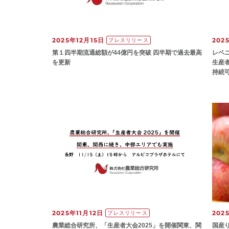
2025年12月15日
202
プレスリリース
第１四半期流通総額が44億円を突破 四半期で過去最高
レベ
を更新
生産
持続
2025年11月12日
202
プレスリリース
農業総合研究所、「生産者大会2025」を開催関東、関
国産