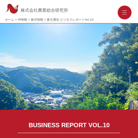
株式会社農業総合研究所
-
-
-
ホーム
>
IR情報
>
株式情報
>
株主通信 ビジネスレポートVol.10
BUSINESS REPORT VOL.10