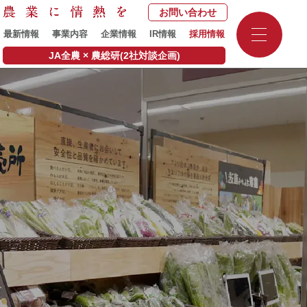
お問い合わせ
-
最新情報
事業内容
企業情報
IR情報
採用情報
-
-
JA全農 × 農総研(2社対談企画)