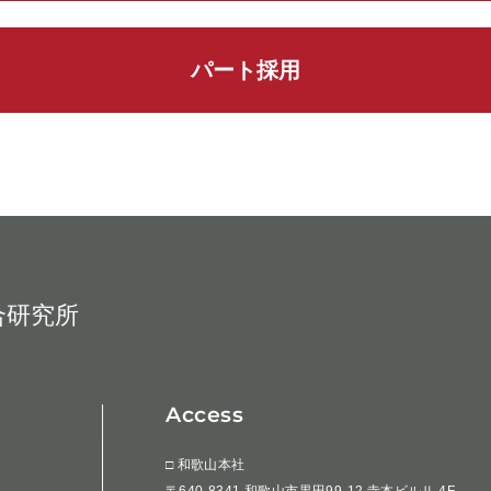
パート採用
合研究所
Access
□ 和歌山本社
〒640-8341 和歌山市黒田99-12 寺本ビルⅡ 4F