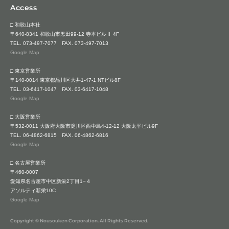
Access
□ 和歌山本社
〒640-8341 和歌山市黒田99-12 寺本ビルⅡ 4F
TEL.
073-497-7077
FAX. 073-497-7013
Google Map
□ 東京営業所
〒140-0014 東京都品川区大井1-47-1 NTビル8F
TEL.
03-6417-1047
FAX. 03-6417-1048
Google Map
□ 大阪営業所
〒532-0011 大阪府大阪市淀川区西中島4-12-12 大阪太平ビル9F
TEL.
06-4862-6815
FAX. 06-4862-6816
Google Map
□ 名古屋営業所
〒460-0007
愛知県名古屋市中区新栄2丁目1−４
アソルティ新栄10C
Google Map
Copyright © Nousouken Corporation. All Rights Reserved.