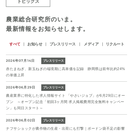
トピックス
農業総合研究所のいま。
最新情報をお知らせします。
すべて
お知らせ
プレスリリース
メディア
リクルート
2026年07月14日
プレスリリース
赤たまねぎ、新玉ねぎの端境期に高単価を記録 静岡県は前年比約24%
の単価上昇
2026年06月29日
プレスリリース
農産業界に特化した求人情報サイト 「やさいジョブ」が6月29日にオー
プン ～オープン記念「初回3ヶ月間 求人掲載費用完全無料キャンペー
ン」も同日スタート～
2026年06月02日
プレスリリース
ナフサショックが農作物の⽣産・出荷にも打撃｜ボードン袋不⾜の影響