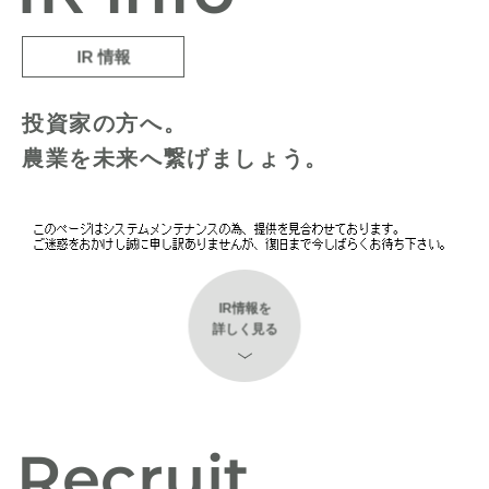
ナフサショックが農作物の⽣産・出荷にも打撃｜ボードン袋不⾜の影響
が出演しました。
出荷手数料及びバーコードラベル代の見直しに関するお知らせ
2024新卒採用エントリー受付終了のお知らせ
で野菜が販売できない
2024年06月16日
IR 情報
メディア
2025年09月01日
2023年04月10日
リクルート
お知らせ
2026年04月23日
プレスリリース
interfm 「CLUB CEO」<経営者とＺ世代を（音楽で）つなぐ未来創造番
女性活躍推進法に基づく一般事業主行動計画の公表について
【​採用情報】20​24新卒採用：​会社説明会のお知らせ ※追加日程
ブロッコリー、約52年ぶりに新たな「指定野菜」へ 2月の出荷件数は
組>に弊社、代表取締役会長CEO 及川智正が出演しました。
投資家の方へ。
最高水準、価格も安定～「農家の直売所」出荷データが示す需要拡大と
2024年03月28日
価格安定の兆し～
農業を未来へ繋げましょう。
メディア
マイナビ農業「対談特集」に弊社代表取締役会長CEO及川と世界市場 代
2026年03月19日
プレスリリース
表取締役村田卓弥が出演しました
猛暑・乾燥で大根の収量3割減も、まるはちFarmが安定出荷を実現した
理由 ～大根価格3年連続上昇、2025年冬春は前年比30%超～
IR情報を
詳しく見る
Recruit