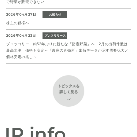
で野菜が販売できない
2026年04月27日
お知らせ
株主の皆様へ
2026年04月23日
プレスリリース
ブロッコリー、約52年ぶりに新たな「指定野菜」へ 2月の出荷件数は
最高水準、価格も安定～「農家の直売所」出荷データが示す需要拡大と
価格安定の兆し～
2026年04月27日
2026年07月14日
2025年10月02日
2026年02月02日
プレスリリース
リクルート
お知らせ
メディア
株主の皆様へ
赤たまねぎ、新玉ねぎの端境期に高単価を記録 静岡県は前年比約24%
株式会社STG公式YouTubeチャンネルに、弊社代表取締役会長CEO 及
【採用情報】食品・農業就活サミット出展のお知らせ
の単価上昇
川が出演しました
トピックスを
2025年12月23日
2025年03月14日
リクルート
お知らせ
詳しく見る
2026年06月29日
2025年09月25日
プレスリリース
メディア
株主優待に関するお知らせ
【採用情報】合同説明会出展のお知らせ（26新卒・中途）
農産業界に特化した求人情報サイト 「やさいジョブ」が6月29日にオー
『社長名鑑』に弊社代表取締役会長CEO 及川智正のインタビュー記事が
2025年11月17日
2024年02月29日
プン ～オープン記念「初回3ヶ月間 求人掲載費用完全無料キャンペー
掲載されました。
リクルート
お知らせ
ン」も同日スタート～
株主優待のお申込の際によくあるご質問
【​採用情報】20​25新卒採用：エントリー開始について
2024年07月18日
IR info
メディア
2026年06月02日
プレスリリース
2025年09月29日
2023年06月21日
ＴＯＫＹＯ ＦＭ「あぐりずむ」に弊社、代表取締役会長CEO 及川智正
リクルート
お知らせ