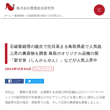
株式会社農業総合研究所
-
-
-
ホーム
>
最新情報
>
石破新総理の誕生で注目高まる鳥取県産で人気急上昇の農産物を調査 鳥取のオリジナル品種の梨「新甘泉（しんかんせん）」などが人気上昇中
石破新総理の誕生で注目高まる鳥取県産で人気急
上昇の農産物を調査 鳥取のオリジナル品種の梨
「新甘泉（しんかんせん）」などが人気上昇中
2024年10月04日
プレスリリース
シェア
ツイート
当社は、「農家の直売所」を展開する全国2,000店舗以上のスーパーマーケ
ットでの販売状況や生産者などのヒアリングなどを基に新たに就任した石破
茂総理大臣の地元・鳥取県で人気、そして注目の農産物を調査しました。