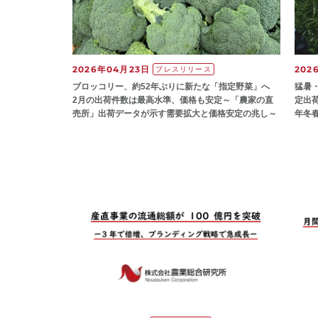
2026年04月23日
202
プレスリリース
ブロッコリー、約52年ぶりに新たな「指定野菜」へ
猛暑
2月の出荷件数は最高水準、価格も安定～「農家の直
定出荷
売所」出荷データが示す需要拡大と価格安定の兆し～
年冬