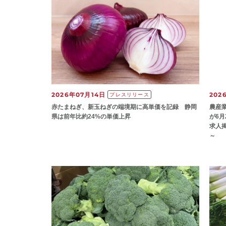
2026年07月14日
202
プレスリリース
赤たまねぎ、新玉ねぎの端境期に高単価を記録 静岡
農産
県は前年比約24%の単価上昇
が6
求人
～