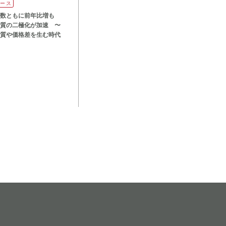
リース
数ともに前年比増も
質の二極化が加速 〜
質や価格差を生む時代