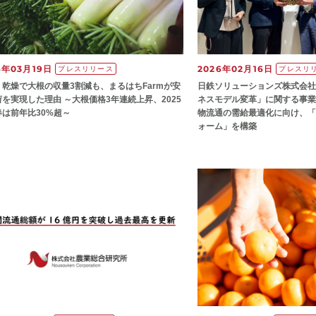
6年03月19日
2026年02月16日
プレスリリース
プレスリ
・乾燥で大根の収量3割減も、まるはちFarmが安
日鉄ソリューションズ株式会社
を実現した理由 ～大根価格3年連続上昇、2025
ネスモデル変革」に関する事業
春は前年比30%超～
物流通の需給最適化に向け、「
ォーム」を構築