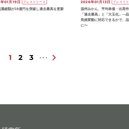
6年01月19日
2026年01月13日
プレスリリース
プレスリ
流通総額が16億円を突破し過去最高を更新
温州みかん、平均単価・出荷件
「過去最高」と「大玉化」—品
気候変動に対応できるかで、品
に〜
1
2
3