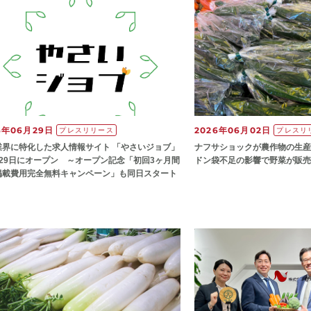
6年06月29日
2026年06月02日
プレスリリース
プレスリ
業界に特化した求人情報サイト 「やさいジョブ」
ナフサショックが農作物の⽣産
月29日にオープン ～オープン記念「初回3ヶ月間
ドン袋不⾜の影響で野菜が販
掲載費用完全無料キャンペーン」も同日スタート