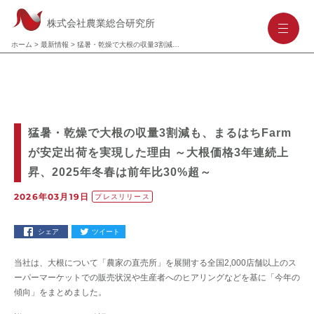
株式会社農業総合研究所
-
-
-
ホーム
>
最新情報
>
猛暑・乾燥で大根の収量3割減も、まるはちFarmが安定出荷を実現した理由 ～大根価格3年連続上昇、2025年冬春は前年比30%超～
猛暑・乾燥で大根の収量3割減も、まるはちFarm
が安定出荷を実現した理由 ～大根価格3年連続上
昇、2025年冬春は前年比30%超～
2026年03月19日
プレスリリース
シェア
ツイート
当社は、大根について「農家の直売所」を展開する全国2,000店舗以上のス
ーパーマーケットでの販売状況や生産者へのヒアリングなどを基に「今年の
傾向」をまとめました。