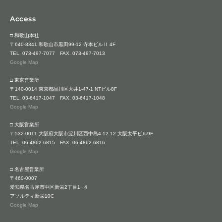
Access
□ 和歌山本社
〒640-8341 和歌山市黒田99-12 寺本ビルⅡ 4F
TEL.
073-497-7077
FAX. 073-497-7013
Google Map
□ 東京営業所
〒140-0014 東京都品川区大井1-47-1 NTビル8F
TEL.
03-6417-1047
FAX. 03-6417-1048
Google Map
□ 大阪営業所
〒532-0011 大阪府大阪市淀川区西中島4-12-12 大阪太平ビル9F
TEL.
06-4862-6815
FAX. 06-4862-6816
Google Map
□ 名古屋営業所
〒460-0007
愛知県名古屋市中区新栄2丁目1−４
アソルティ新栄10C
Google Map