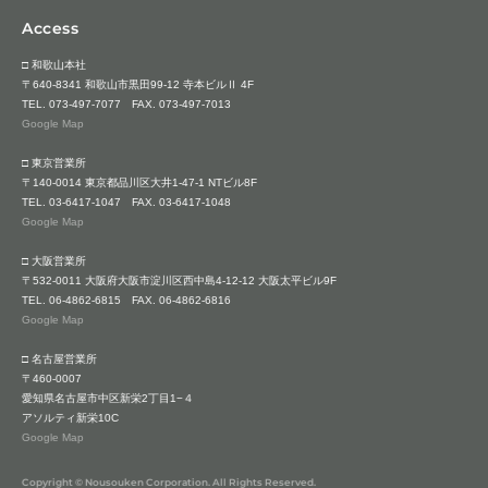
Access
□ 和歌山本社
〒640-8341 和歌山市黒田99-12 寺本ビルⅡ 4F
TEL.
073-497-7077
FAX. 073-497-7013
Google Map
□ 東京営業所
〒140-0014 東京都品川区大井1-47-1 NTビル8F
TEL.
03-6417-1047
FAX. 03-6417-1048
Google Map
□ 大阪営業所
〒532-0011 大阪府大阪市淀川区西中島4-12-12 大阪太平ビル9F
TEL.
06-4862-6815
FAX. 06-4862-6816
Google Map
□ 名古屋営業所
〒460-0007
愛知県名古屋市中区新栄2丁目1−４
アソルティ新栄10C
Google Map
Copyright © Nousouken Corporation. All Rights Reserved.