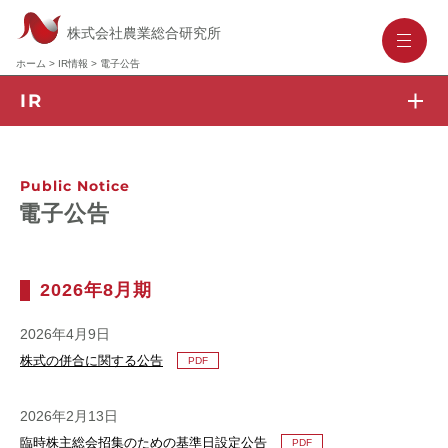
株式会社農業総合研究所
-
-
-
ホーム
>
IR情報
>
電子公告
IR
IR
トップ
株式情報
トップメッセージ
– 株式基本情報
Public Notice
電子公告
IR
ニュース
– 株主総会関連資料
IR
ライブラリー
– 株主通信
– 決算短信
– 株価情報
2026年8月期
– 有価証券報告書
業績ハイライト
IR
– 決算説明資料
スケジュール
2026年4月9日
株式の併合に関する公告
IR
PDF
– 個人投資家向け説明会
お問い合わせ
– アナリストレポート
コーポレート・ガバナンス
2026年2月13日
– その他IR資料
よくあるご質問
臨時株主総会招集のための基準日設定公告
PDF