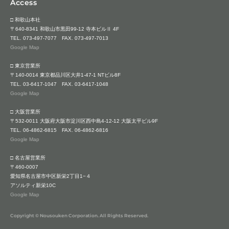
Access
□ 和歌山本社
〒640-8341 和歌山市黒田99-12 寺本ビルⅡ 4F
TEL.
073-497-7077
FAX. 073-497-7013
Google Map
□ 東京営業所
〒140-0014 東京都品川区大井1-47-1 NTビル8F
TEL.
03-6417-1047
FAX. 03-6417-1048
Google Map
□ 大阪営業所
〒532-0011 大阪府大阪市淀川区西中島4-12-12 大阪太平ビル9F
TEL.
06-4862-6815
FAX. 06-4862-6816
Google Map
□ 名古屋営業所
〒460-0007
愛知県名古屋市中区新栄2丁目1−４
アソルティ新栄10C
Google Map
Copyright © Nousouken Corporation. All Rights Reserved.