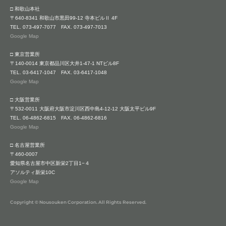
□ 和歌山本社
〒640-8341 和歌山市黒田99-12 寺本ビルⅡ 4F
TEL.
073-497-7077
FAX. 073-497-7013
Google Map
□ 東京営業所
〒140-0014 東京都品川区大井1-47-1 NTビル8F
TEL.
03-6417-1047
FAX. 03-6417-1048
Google Map
□ 大阪営業所
〒532-0011 大阪府大阪市淀川区西中島4-12-12 大阪太平ビル9F
TEL.
06-4862-6815
FAX. 06-4862-6816
Google Map
□ 名古屋営業所
〒460-0007
愛知県名古屋市中区新栄2丁目1−４
アソルティ新栄10C
Google Map
Copyright © Nousouken Corporation. All Rights Reserved.