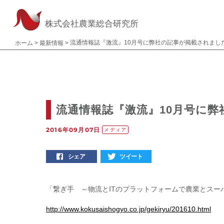
株式会社農業総合研究所
流通情報誌『激流』10月号に弊社の記事が掲載されまし
ホーム
>
最新情報
>
流通情報誌『激流』10月号に
2016年09月07日
メディア
シェア
ツイート
「繋ぎ手 ～物流とITのプラットフォームで農業とス
http://www.kokusaishogyo.co.jp/gekiryu/201610.html