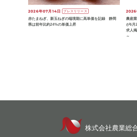
2026年07月14日
202
プレスリリース
赤たまねぎ、新玉ねぎの端境期に高単価を記録 静岡
農産業
県は前年比約24%の単価上昇
が6月
求人掲
～
株式会社農業総