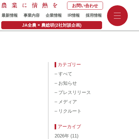
お問い合わせ
-
最新情報
事業内容
企業情報
IR情報
採用情報
-
-
JA全農 × 農総研(2社対談企画)
カテゴリー
–
すべて
–
お知らせ
–
プレスリリース
–
メディア
–
リクルート
アーカイブ
2026年
(11)