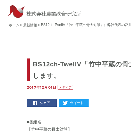
株式会社農業総合研究所
BS12ch-TwellV「竹中平蔵の骨太対談」に弊社代表の
ホーム
>
最新情報
>
BS12ch-TwellV「竹中平
します。
2017年12月01日
メディア
シェア
ツイート
■番組名
【竹中平蔵の骨太対談】