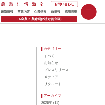
お問い合わせ
-
IR
最新情報
事業内容
企業情報
情報
採用情報
-
-
JA全農 × 農総研(2社対談企画)
カテゴリー
–
すべて
–
お知らせ
–
プレスリリース
–
メディア
–
リクルート
アーカイブ
2026年
(11)