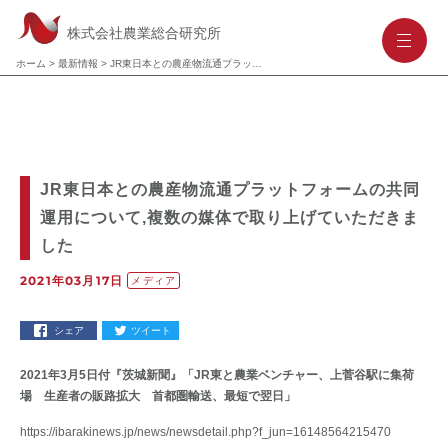
株式会社農業総合研究所
-
-
-
ホーム
>
最新情報
>
JR東日本との農産物流通プラットフォームの共同運用について,複数の媒体で取り上げていただきました
JR東日本との農産物流通プラットフォームの共同
運用について,複数の媒体で取り上げていただきま
した
2021年03月17日
メディア
シェア
ツイート
2021年3月5日付『茨城新聞』「JR東と農業ベンチャー、上菅谷駅に集荷
場 生産者の販路拡大 首都圏輸送、最短で翌日」
https://ibarakinews.jp/news/newsdetail.php?f_jun=16148564215470