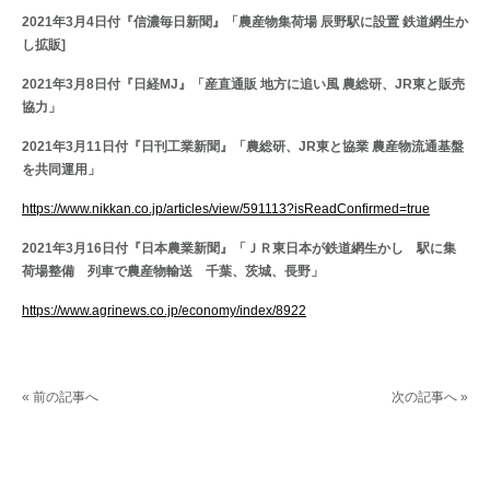
2021年3月4日付『信濃毎日新聞』「農産物集荷場 辰野駅に設置 鉄道網生か
し拡販]
2021年3月8日付『日経MJ』「産直通販 地方に追い風 農総研、JR東と販売
協力」
2021年3月11日付『日刊工業新聞』「農総研、JR東と協業 農産物流通基盤
を共同運用」
https://www.nikkan.co.jp/articles/view/591113?isReadConfirmed=true
2021年3月16日付『日本農業新聞』「ＪＲ東日本が鉄道網生かし 駅に集
荷場整備 列車で農産物輸送 千葉、茨城、長野」
https://www.agrinews.co.jp/economy/index/8922
« 前の記事へ
次の記事へ »