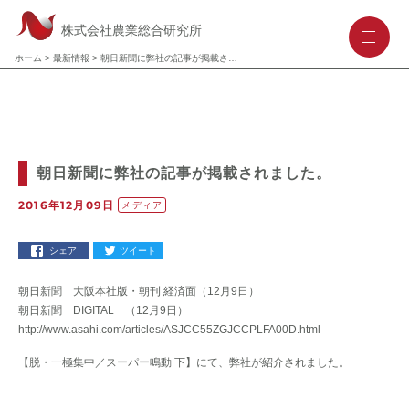
株式会社農業総合研究所
-
-
-
ホーム
>
最新情報
>
朝日新聞に弊社の記事が掲載されました。
朝日新聞に弊社の記事が掲載されました。
2016年12月09日
メディア
シェア
ツイート
朝日新聞 大阪本社版・朝刊 経済面（12月9日）
朝日新聞 DIGITAL （12月9日）
http://www.asahi.com/articles/ASJCC55ZGJCCPLFA00D.html
【脱・一極集中／スーパー鳴動 下】にて、弊社が紹介されました。