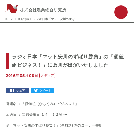
株式会社農業総合研究所
-
-
-
ホーム
>
最新情報
>
ラジオ日本「マット安川のずばり勝負」の「価値組ビジネス！」に及川が出演いたしました
ラジオ日本「マット安川のずばり勝負」の「価値
組ビジネス！」に及川が出演いたしました
2016年05月06日
メディア
シェア
ツイート
番組名 ：「価値組（かちぐみ）ビジネス！」
放送日 ： 毎週金曜日 １４：１２頃 〜
※「マット安川のずばり勝負！」(生放送) 内のコーナー番組