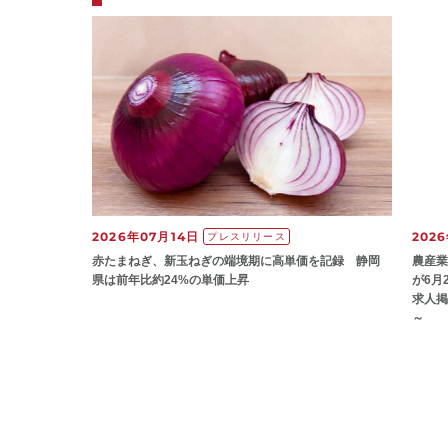
2026年07月14日
202
プレスリリース
赤たまねぎ、新玉ねぎの端境期に高単価を記録 静岡
農産業
県は前年比約24%の単価上昇
が6月
求人掲
～