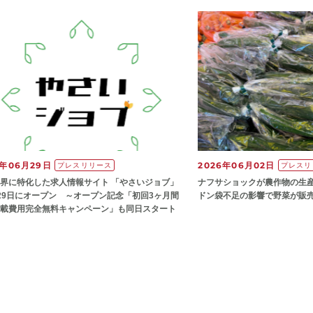
6年06月29日
2026年06月02日
プレスリリース
プレスリ
界に特化した求人情報サイト 「やさいジョブ」
ナフサショックが農作物の⽣
29日にオープン ～オープン記念「初回3ヶ月間
ドン袋不⾜の影響で野菜が販
載費用完全無料キャンペーン」も同日スタート