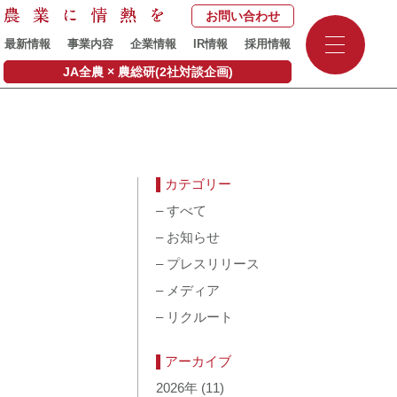
お問い合わせ
-
最新情報
事業内容
企業情報
IR情報
採用情報
-
-
JA全農 × 農総研(2社対談企画)
カテゴリー
–
すべて
–
お知らせ
–
プレスリリース
–
メディア
–
リクルート
アーカイブ
2026年
(11)