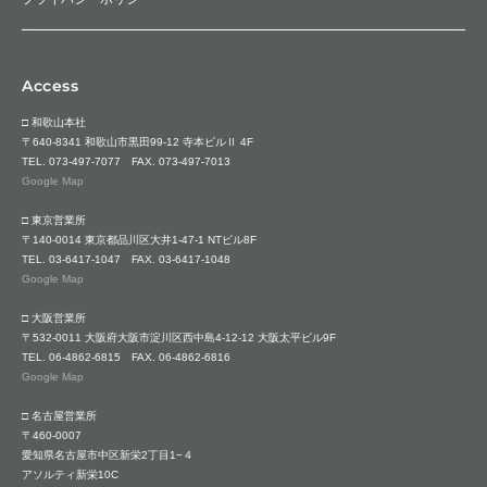
Access
□ 和歌山本社
〒640-8341 和歌山市黒田99-12 寺本ビルⅡ 4F
TEL.
073-497-7077
FAX. 073-497-7013
Google Map
□ 東京営業所
〒140-0014 東京都品川区大井1-47-1 NTビル8F
TEL.
03-6417-1047
FAX. 03-6417-1048
Google Map
□ 大阪営業所
〒532-0011 大阪府大阪市淀川区西中島4-12-12 大阪太平ビル9F
TEL.
06-4862-6815
FAX. 06-4862-6816
Google Map
□ 名古屋営業所
〒460-0007
愛知県名古屋市中区新栄2丁目1−４
アソルティ新栄10C