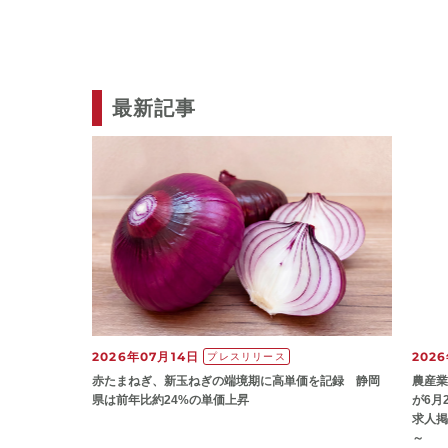
最新記事
2026年07月14日
202
プレスリリース
赤たまねぎ、新玉ねぎの端境期に高単価を記録 静岡
農産業
県は前年比約24%の単価上昇
が6月
求人掲
～