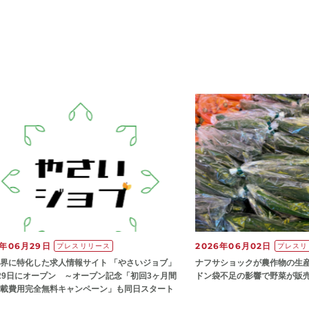
6年06月29日
2026年06月02日
プレスリリース
プレスリ
界に特化した求人情報サイト 「やさいジョブ」
ナフサショックが農作物の⽣
29日にオープン ～オープン記念「初回3ヶ月間
ドン袋不⾜の影響で野菜が販
載費用完全無料キャンペーン」も同日スタート