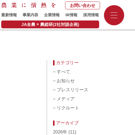
お問い合わせ
-
IR
最新情報
事業内容
企業情報
情報
採用情報
-
-
JA全農 × 農総研(2社対談企画)
カテゴリー
–
すべて
–
お知らせ
–
プレスリリース
–
メディア
–
リクルート
アーカイブ
2026年
(11)