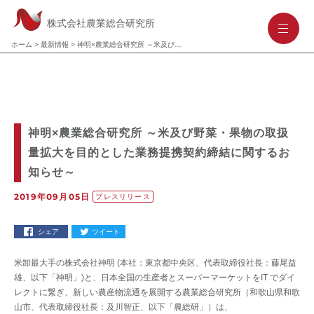
株式会社農業総合研究所
-
-
-
ホーム
>
最新情報
>
神明×農業総合研究所 ～米及び野菜・果物の取扱量拡大を目的とした業務提携契約締結に関するお知らせ～
神明×農業総合研究所 ～米及び野菜・果物の取扱
量拡大を目的とした業務提携契約締結に関するお
知らせ～
2019年09月05日
プレスリリース
シェア
ツイート
米卸最大手の株式会社神明 (本社：東京都中央区、代表取締役社長：藤尾益
雄、以下「神明」)と、日本全国の生産者とスーパーマーケットをIT でダイ
レクトに繋ぎ、新しい農産物流通を展開する農業総合研究所（和歌山県和歌
山市、代表取締役社長：及川智正、以下「農総研」）は、