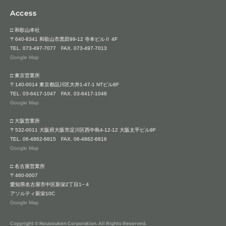
Access
□ 和歌山本社
〒640-8341 和歌山市黒田99-12 寺本ビルⅡ 4F
TEL.
073-497-7077
FAX. 073-497-7013
Google Map
□ 東京営業所
〒140-0014 東京都品川区大井1-47-1 NTビル8F
TEL.
03-6417-1047
FAX. 03-6417-1048
Google Map
□ 大阪営業所
〒532-0011 大阪府大阪市淀川区西中島4-12-12 大阪太平ビル9F
TEL.
06-4862-6815
FAX. 06-4862-6816
Google Map
□ 名古屋営業所
〒460-0007
愛知県名古屋市中区新栄2丁目1−４
アソルティ新栄10C
Google Map
Copyright © Nousouken Corporation. All Rights Reserved.