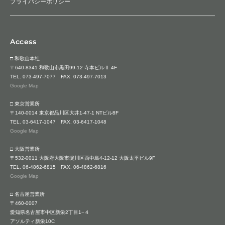
プライバシーポリシー
Access
□ 和歌山本社
〒640-8341 和歌山市黒田99-12 寺本ビルⅡ 4F
TEL.
073-497-7077
FAX. 073-497-7013
Google Map
□ 東京営業所
〒140-0014 東京都品川区大井1-47-1 NTビル8F
TEL.
03-6417-1047
FAX. 03-6417-1048
Google Map
□ 大阪営業所
〒532-0011 大阪府大阪市淀川区西中島4-12-12 大阪太平ビル9F
TEL.
06-4862-6815
FAX. 06-4862-6816
Google Map
□ 名古屋営業所
〒460-0007
愛知県名古屋市中区新栄2丁目1−４
アソルティ新栄10C