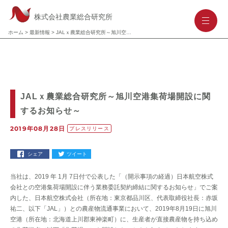
株式会社農業総合研究所
-
-
-
ホーム
>
最新情報
>
JALｘ農業総合研究所～旭川空港集荷場開設に関するお知らせ～
JALｘ農業総合研究所～旭川空港集荷場開設に関
するお知らせ～
2019年08月28日
プレスリリース
シェア
ツイート
当社は、2019 年 1月 7日付で公表した「（開示事項の経過）日本航空株式
会社との空港集荷場開設に伴う業務委託契約締結に関するお知らせ」でご案
内した、日本航空株式会社（所在地：東京都品川区、代表取締役社長：赤坂
祐二、以下「JAL」）との農産物流通事業において、2019年8月19日に旭川
空港（所在地：北海道上川郡東神楽町）に、生産者が直接農産物を持ち込め