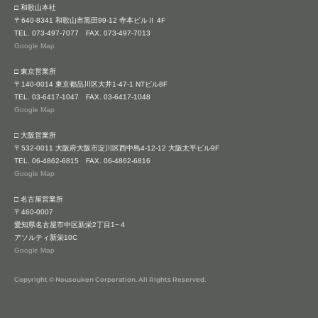
□ 和歌山本社
〒640-8341 和歌山市黒田99-12 寺本ビルⅡ 4F
TEL.
073-497-7077
FAX. 073-497-7013
Google Map
□ 東京営業所
〒140-0014 東京都品川区大井1-47-1 NTビル8F
TEL.
03-6417-1047
FAX. 03-6417-1048
Google Map
□ 大阪営業所
〒532-0011 大阪府大阪市淀川区西中島4-12-12 大阪太平ビル9F
TEL.
06-4862-6815
FAX. 06-4862-6816
Google Map
□ 名古屋営業所
〒460-0007
愛知県名古屋市中区新栄2丁目1−４
アソルティ新栄10C
Google Map
Copyright © Nousouken Corporation. All Rights Reserved.