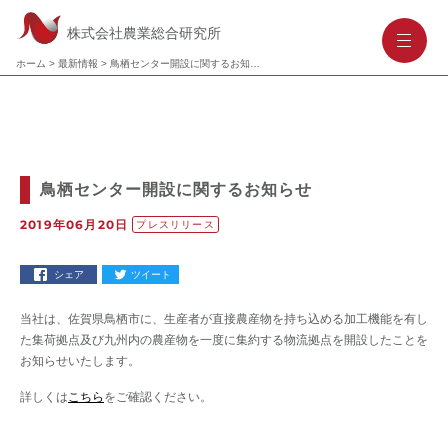
株式会社農業総合研究所
-
-
-
ホーム
>
最新情報
>
鳥栖センター開設に関するお知らせ
鳥栖センター開設に関するお知らせ
2019年06月20日
プレスリリース
シェア
ツイート
当社は、佐賀県鳥栖市に、生産者が直接農産物を持ち込める加工機能を有し
た集荷拠点及び九州内の農産物を一度に集約する物流拠点を開設したことを
お知らせいたします。
詳しくは
こちら
をご確認ください。