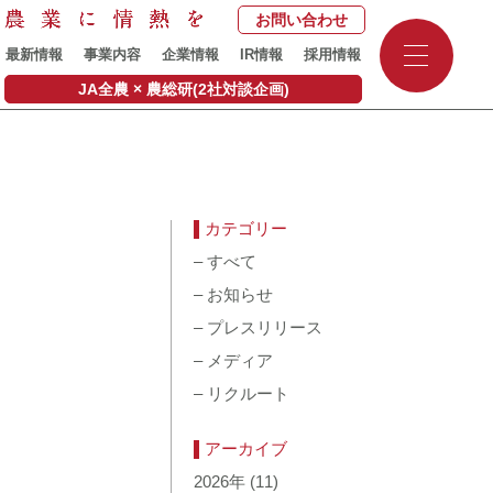
お問い合わせ
-
最新情報
事業内容
企業情報
IR情報
採用情報
-
-
JA全農 × 農総研(2社対談企画)
カテゴリー
–
すべて
–
お知らせ
–
プレスリリース
–
メディア
–
リクルート
アーカイブ
2026年
(11)