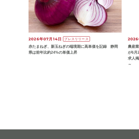
2026年07月14日
202
プレスリリース
赤たまねぎ、新玉ねぎの端境期に高単価を記録 静岡
農産業
県は前年比約24%の単価上昇
が6月
求人掲
～