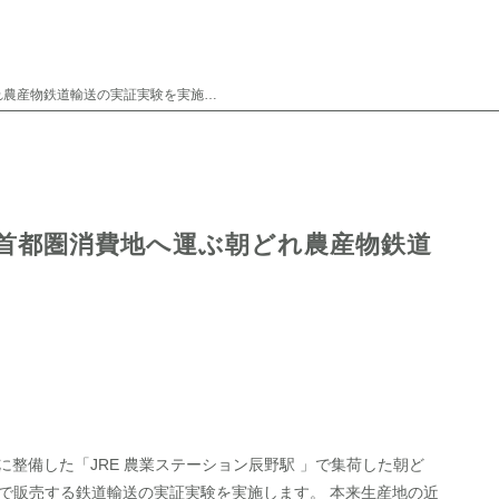
「JRE農業ステーション」から首都圏消費地へ運ぶ朝どれ農産物鉄道輸送の実証実験を実施します！
ら首都圏消費地へ運ぶ朝どれ農産物鉄道
整備した「JRE 農業ステーション辰野駅 」で集荷した朝ど
で販売する鉄道輸送の実証実験を実施します。 本来生産地の近