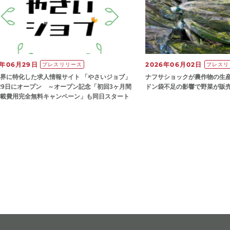
6年06月29日
2026年06月02日
プレスリリース
プレスリ
界に特化した求人情報サイト 「やさいジョブ」
ナフサショックが農作物の⽣
29日にオープン ～オープン記念「初回3ヶ月間
ドン袋不⾜の影響で野菜が販
載費用完全無料キャンペーン」も同日スタート