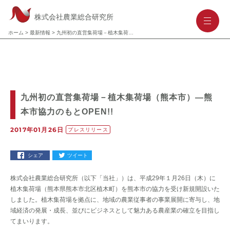
株式会社農業総合研究所
-
-
-
ホーム
>
最新情報
>
九州初の直営集荷場－植木集荷場（熊本市）―熊本市協力のもとOPEN!!
九州初の直営集荷場－植木集荷場（熊本市）―熊
本市協力のもとOPEN!!
2017年01月26日
プレスリリース
シェア
ツイート
株式会社農業総合研究所（以下「当社」）は、平成29年１月26日（木）に
植木集荷場（熊本県熊本市北区植木町）を熊本市の協力を受け新規開設いた
しました。植木集荷場を拠点に、地域の農業従事者の事業展開に寄与し、地
域経済の発展・成長、並びにビジネスとして魅力ある農産業の確立を目指し
てまいります。