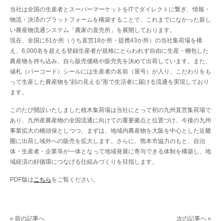
当社は全国の生産者とスーパーマーケットをITでダイレクトに繋ぎ、情報・
物流・決済のプラットフォームを構築することで、これまでになかった新し
い農産物流通システム「農家の直売所」を展開しております。
現在、全国に61か所（うち直営18か所・提携43か所）の当社集荷場を構
え、6,000名を超える登録生産者が規格にとらわれず自由に生産・梱包した
農産物を持ち込み、自ら販売価格や販売先を決めて出荷しています。また、
値札（バーコード）シールには生産者の名前（屋号）が入り、こだわりをも
って生産した農産物を“顔の見える”形で生活者に届ける流通を実現しており
ます。
このたび開設いたしました植木集荷場は当社にとって初の九州直営集荷場で
あり、九州産農産物の全国流通に向けての重要拠点と位置づけ、今後の九州
事業拡大の橋頭保としつつ、まずは、地域内農産物を大阪を中心とした近畿
圏に出荷し域外への販売を拡大します。さらに、熊本市協力のもと、自治
体・生産者・企業等が一体となって地域発展に寄与できる体制を構築し、地
域経済の好循環につなげる仕組みづくりを目指します。
PDF版は
こちら
をご覧ください。
« 前の記事へ
次の記事へ »