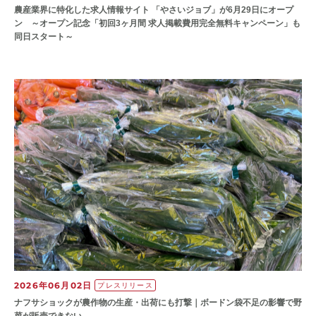
農産業界に特化した求人情報サイト 「やさいジョブ」が6月29日にオープ
ン ～オープン記念「初回3ヶ月間 求人掲載費用完全無料キャンペーン」も
同日スタート～
2026年06月02日
プレスリリース
ナフサショックが農作物の⽣産・出荷にも打撃｜ボードン袋不⾜の影響で野