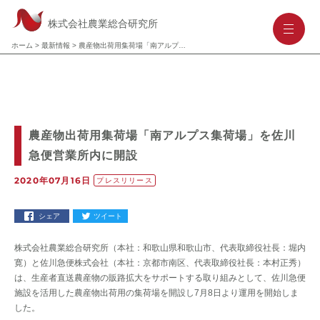
株式会社農業総合研究所
-
-
-
ホーム
>
最新情報
>
農産物出荷用集荷場「南アルプス集荷場」を佐川急便営業所内に開設
農産物出荷用集荷場「南アルプス集荷場」を佐川
急便営業所内に開設
2020年07月16日
プレスリリース
シェア
ツイート
株式会社農業総合研究所（本社：和歌山県和歌山市、代表取締役社長：堀内
寛）と佐川急便株式会社（本社：京都市南区、代表取締役社長：本村正秀）
は、生産者直送農産物の販路拡大をサポートする取り組みとして、佐川急便
施設を活用した農産物出荷用の集荷場を開設し7月8日より運用を開始しま
した。