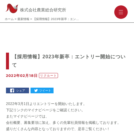
株式会社農業総合研究所
-
-
-
ホーム
>
最新情報
>
【​採用情報】20​23​年​新卒：エントリー開始について
【​採用情報】20​23​年​新卒：エントリー開始につい
て
2022年02月18日
リクルート
シェア
ツイート
2022年3月1日よりエントリーを開始いたします。
下記リンクのマイナビページをご確認ください。
またマイナビページでは、
会社概要、募集要項に加え、多くの先輩社員情報を掲載しております。
盛りだくさんな内容となっておりますので、是非ご覧ください！