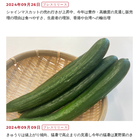
2024年09月26日
プレスリリース
シャインマスカットの売れ行きが上昇中、今年は豊作・高糖度の見通し販売
増の理由は食べやすさ、生産者の増加、香港や台湾への輸出増
2024年09月09日
プレスリリース
きゅうりは値上がり傾向、猛暑で高止まりの見通し今年の猛暑は夏野菜のき