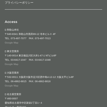
プライバシーポリシー
Access
□ 和歌山本社
〒640-8341 和歌山市黒田99-12 寺本ビルⅡ 4F
TEL.
073-497-7077
FAX. 073-497-7013
Google Map
□ 東京営業所
〒140-0014 東京都品川区大井1-47-1 NTビル8F
TEL.
03-6417-1047
FAX. 03-6417-1048
Google Map
□ 大阪営業所
〒532-0011 大阪府大阪市淀川区西中島4-12-12 大阪太平ビル9F
TEL.
06-4862-6815
FAX. 06-4862-6816
Google Map
□ 名古屋営業所
〒460-0007
愛知県名古屋市中区新栄2丁目1−４