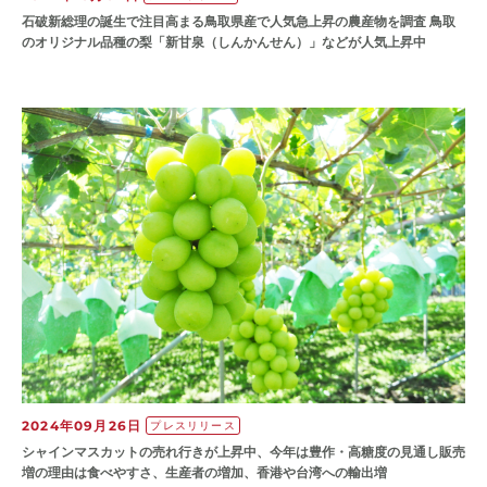
石破新総理の誕生で注目高まる鳥取県産で人気急上昇の農産物を調査 鳥取
のオリジナル品種の梨「新甘泉（しんかんせん）」などが人気上昇中
2024年09月26日
プレスリリース
シャインマスカットの売れ行きが上昇中、今年は豊作・高糖度の見通し販売
増の理由は食べやすさ、生産者の増加、香港や台湾への輸出増