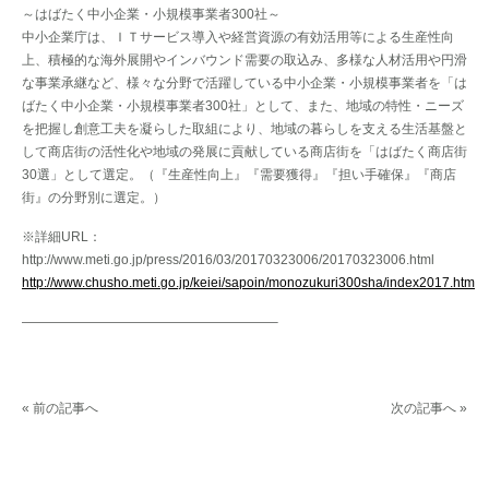
～はばたく中小企業・小規模事業者300社～
中小企業庁は、ＩＴサービス導入や経営資源の有効活用等による生産性向
上、積極的な海外展開やインバウンド需要の取込み、多様な人材活用や円滑
な事業承継など、様々な分野で活躍している中小企業・小規模事業者を「は
ばたく中小企業・小規模事業者300社」として、また、地域の特性・ニーズ
を把握し創意工夫を凝らした取組により、地域の暮らしを支える生活基盤と
して商店街の活性化や地域の発展に貢献している商店街を「はばたく商店街
30選」として選定。（『生産性向上』『需要獲得』『担い手確保』『商店
街』の分野別に選定。）
※詳細URL：
http://www.meti.go.jp/press/2016/03/20170323006/20170323006.html
http://www.chusho.meti.go.jp/keiei/sapoin/monozukuri300sha/index2017.htm
———————————————————–
« 前の記事へ
次の記事へ »