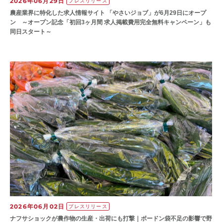
2026年06月29日
プレスリリース
農産業界に特化した求人情報サイト 「やさいジョブ」が6月29日にオープ
ン ～オープン記念「初回3ヶ月間 求人掲載費用完全無料キャンペーン」も
同日スタート～
2026年06月02日
プレスリリース
ナフサショックが農作物の⽣産・出荷にも打撃｜ボードン袋不⾜の影響で野