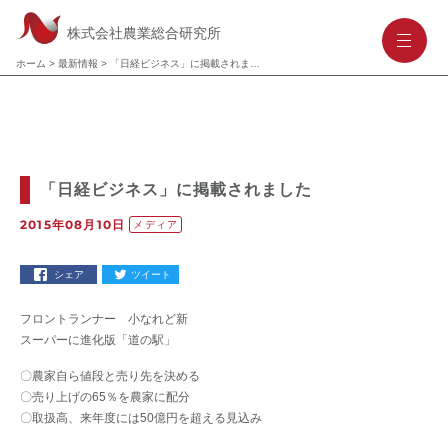
株式会社農業総合研究所
-
-
-
ホーム
>
最新情報
>
「日経ビジネス」に掲載されました
「日経ビジネス」に掲載されました
2015年08月10日
メディア
シェア
ツイート
フロントランナー 小なれど新
スーパーに進化版「道の駅」
〇農家自ら値段と売り先を決める
〇売り上げの65％を農家に配分
〇取扱高、来年度には50億円を超える見込み