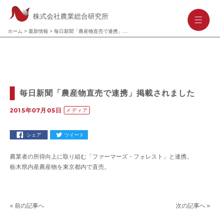
株式会社農業総合研究所
-
-
-
ホーム
>
最新情報
>
毎日新聞「農産物直売で連携」掲載されました
毎日新聞「農産物直売で連携」掲載されました
2015年07月05日
メディア
シェア
ツイート
農業者の所得向上に取り組む「ファーマーズ・フォレスト」と連携。
栃木県内産農産物を東京都内で直売。
« 前の記事へ
次の記事へ »