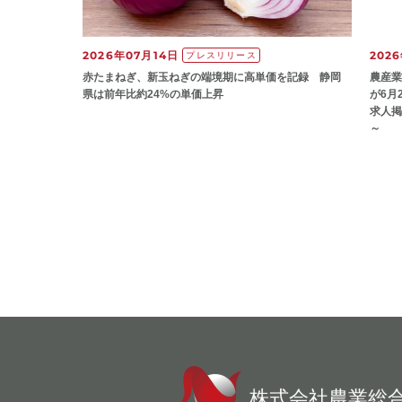
2026年07月14日
202
プレスリリース
赤たまねぎ、新玉ねぎの端境期に高単価を記録 静岡
農産業
県は前年比約24%の単価上昇
が6月
求人掲
～
株式会社農業総