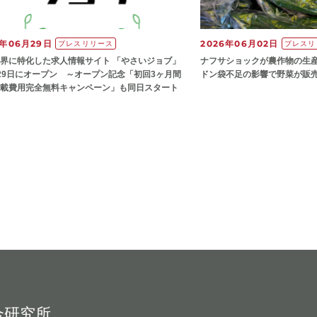
6年06月29日
2026年06月02日
プレスリリース
プレスリ
界に特化した求人情報サイト 「やさいジョブ」
ナフサショックが農作物の⽣
29日にオープン ～オープン記念「初回3ヶ月間
ドン袋不⾜の影響で野菜が販
載費用完全無料キャンペーン」も同日スタート
合研究所