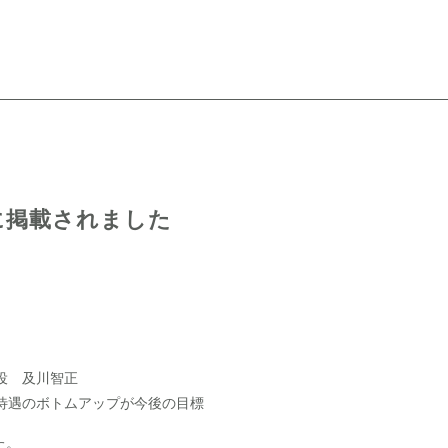
」に掲載されました
役 及川智正
待遇のボトムアップが今後の目標
た。