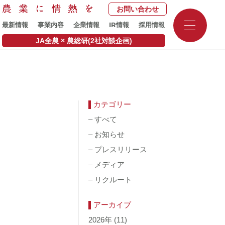
お問い合わせ
-
IR
最新情報
事業内容
企業情報
情報
採用情報
-
-
JA全農 × 農総研(2社対談企画)
カテゴリー
–
すべて
–
お知らせ
–
プレスリリース
–
メディア
–
リクルート
アーカイブ
2026年
(11)