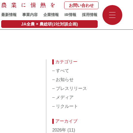
お問い合わせ
-
IR
最新情報
事業内容
企業情報
情報
採用情報
-
-
JA全農 × 農総研(2社対談企画)
カテゴリー
–
すべて
–
お知らせ
–
プレスリリース
–
メディア
–
リクルート
アーカイブ
2026年
(11)