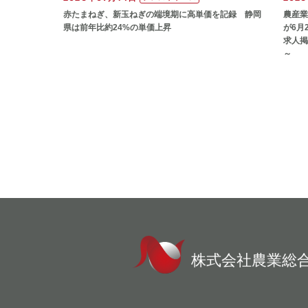
赤たまねぎ、新玉ねぎの端境期に高単価を記録 静岡
農産業
県は前年比約24%の単価上昇
が6月
求人掲
～
株式会社農業総