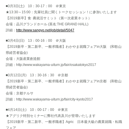
■3月3日(土) 10：30-17：00 ＠東京
★13:30～15:00：先輩社員に聞くトークセッション！に参加いたします
【2019新卒】食･農就活サミット（第一次産業ネット）
会場：品川グランドホール (英名:THE GRAND HALL)
詳細：
http://www.sangyo.net/job/detail/5047
■3月4日(日) 13：00-16：00 ＠大阪
【2019新卒・第二新卒、一般求職者】わかやま就職フェアin大阪 (和歌山
県経営者協会)
会場：大阪産業創造館
詳細：http://www.wakayama-uiturn.jp/fair/osakatokyo2017
■3月12日(月) 13：30-16：30 ＠京都
【2019新卒・第二新卒、一般求職者】わかやま就職フェアin京都 (和歌山
県経営者協会)
会場：京都テルサ
詳細：http://www.wakayama-uiturn.jp/fair/city-kyoto2017
■4月14日(土) 10：00-17：00 ＠東京
★アグリク特別セミナーに弊社代表及川が登壇いたします
【2019新卒・第二新卒、一般求職者】Agric 日本最大級の農業就職・転職
フェア