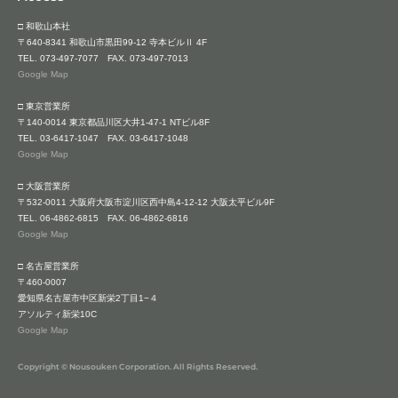
□ 和歌山本社
〒640-8341 和歌山市黒田99-12 寺本ビルⅡ 4F
TEL.
073-497-7077
FAX. 073-497-7013
Google Map
□ 東京営業所
〒140-0014 東京都品川区大井1-47-1 NTビル8F
TEL.
03-6417-1047
FAX. 03-6417-1048
Google Map
□ 大阪営業所
〒532-0011 大阪府大阪市淀川区西中島4-12-12 大阪太平ビル9F
TEL.
06-4862-6815
FAX. 06-4862-6816
Google Map
□ 名古屋営業所
〒460-0007
愛知県名古屋市中区新栄2丁目1−４
アソルティ新栄10C
Google Map
Copyright © Nousouken Corporation. All Rights Reserved.