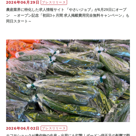
2026年06月29日
プレスリリース
農産業界に特化した求人情報サイト 「やさいジョブ」が6月29日にオープ
ン ～オープン記念「初回3ヶ月間 求人掲載費用完全無料キャンペーン」も
同日スタート～
2026年06月02日
プレスリリース
ナフサショックが農作物の⽣産・出荷にも打撃｜ボードン袋不⾜の影響で野