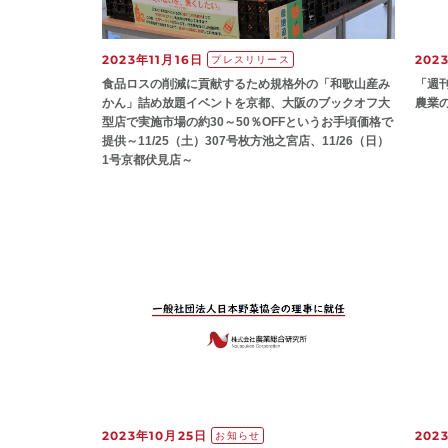
2023年11月16日
202
プレスリリース
食品ロスの削減に貢献するため規格外の「和歌山産み
「週
かん」詰め放題イベントを京都、大阪のブックオフ大
農業
型店で実施市場の約30～50％OFFというお手頃価格で
提供～11/25（土）307号枚方池之宮店、11/26（日）
1号京都伏見店～
2023年10月25日
202
お知らせ