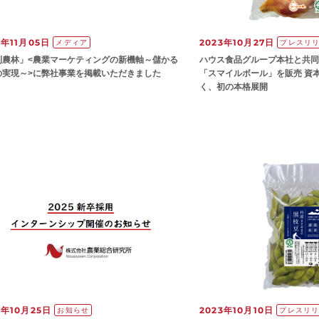
3年11月05日
2023年10月27日
メディア
プレスリ
刊農林」<農業マーケティングの新機軸～儲かる
ハウス食品グループ本社と共同
の実現～>に弊社事業を掲載いただきました
「スマイルボール」を販売 資
く、初の本格展開
3年10月25日
2023年10月10日
お知らせ
プレスリ