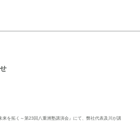
らせ
未来を拓く～第23回八重洲塾講演会』にて、弊社代表及川が講