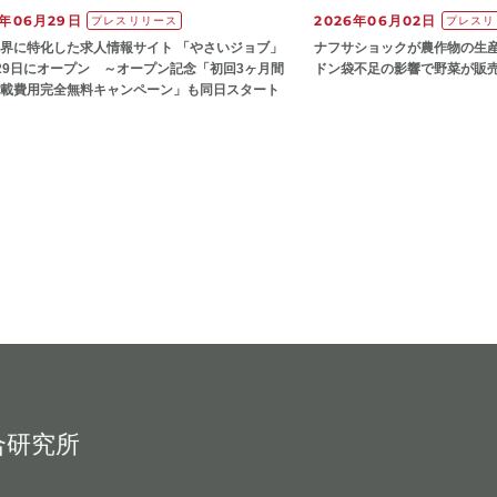
6年06月29日
2026年06月02日
プレスリリース
プレスリ
界に特化した求人情報サイト 「やさいジョブ」
ナフサショックが農作物の⽣
29日にオープン ～オープン記念「初回3ヶ月間
ドン袋不⾜の影響で野菜が販
載費用完全無料キャンペーン」も同日スタート
合研究所