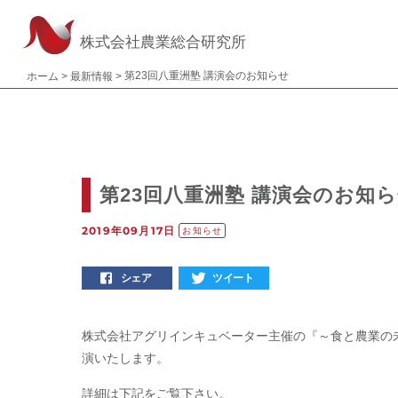
株式会社農業総合研究所
第23回八重洲塾 講演会のお知らせ
ホーム
>
最新情報
>
第23回八重洲塾 講演会のお知
2019年09月17日
お知らせ
シェア
ツイート
株式会社アグリインキュベーター主催の『～食と農業の
演いたします。
詳細は下記をご覧下さい。