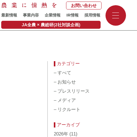
お問い合わせ
-
IR
最新情報
事業内容
企業情報
情報
採用情報
-
-
JA全農 × 農総研(2社対談企画)
カテゴリー
–
すべて
–
お知らせ
–
プレスリリース
–
メディア
–
リクルート
アーカイブ
2026年
(11)