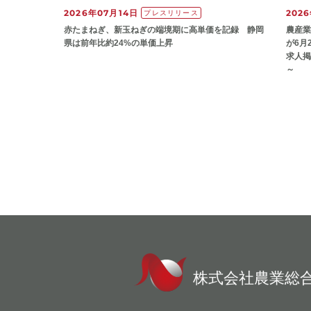
2026年07月14日
202
プレスリリース
赤たまねぎ、新玉ねぎの端境期に高単価を記録 静岡
農産業
県は前年比約24%の単価上昇
が6月
求人掲
～
株式会社農業総