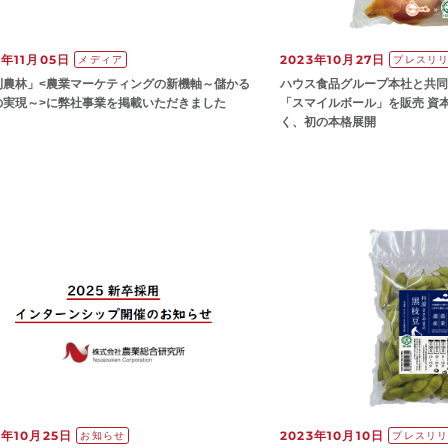
3年11月05日
2023年10月27日
メディア
プレスリ
刊農林」<農業マーケティングの新機軸～儲かる
ハウス食品グループ本社と共同
の実現～>に弊社事業を掲載いただきました
「スマイルボール」を販売 資
く、初の本格展開
3年10月25日
2023年10月10日
お知らせ
プレスリ