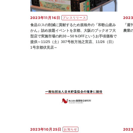
2023年11月16日
202
プレスリリース
食品ロスの削減に貢献するため規格外の「和歌山産み
「週
かん」詰め放題イベントを京都、大阪のブックオフ大
農業
型店で実施市場の約30～50％OFFというお手頃価格で
提供～11/25（土）307号枚方池之宮店、11/26（日）
1号京都伏見店～
2023年10月25日
202
お知らせ