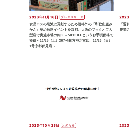
2023年11月16日
202
プレスリリース
食品ロスの削減に貢献するため規格外の「和歌山産み
「週
かん」詰め放題イベントを京都、大阪のブックオフ大
農業
型店で実施市場の約30～50％OFFというお手頃価格で
提供～11/25（土）307号枚方池之宮店、11/26（日）
1号京都伏見店～
2023年10月25日
202
お知らせ