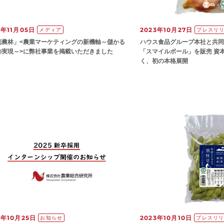
3年11月05日
2023年10月27日
メディア
プレスリ
刊農林」<農業マーケティングの新機軸～儲かる
ハウス食品グループ本社と共同
の実現～>に弊社事業を掲載いただきました
「スマイルボール」を販売 資
く、初の本格展開
3年10月25日
2023年10月10日
お知らせ
プレスリ