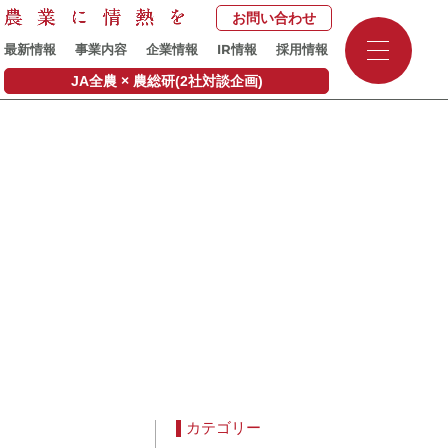
お問い合わせ
-
IR
最新情報
事業内容
企業情報
情報
採用情報
-
-
JA全農 × 農総研(2社対談企画)
カテゴリー