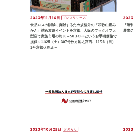
2023年11月16日
202
プレスリリース
食品ロスの削減に貢献するため規格外の「和歌山産み
「週
かん」詰め放題イベントを京都、大阪のブックオフ大
農業
型店で実施市場の約30～50％OFFというお手頃価格で
提供～11/25（土）307号枚方池之宮店、11/26（日）
1号京都伏見店～
2023年10月25日
202
お知らせ