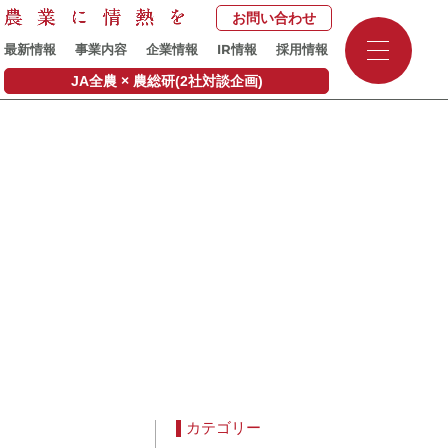
お問い合わせ
-
IR
最新情報
事業内容
企業情報
情報
採用情報
-
-
JA全農 × 農総研(2社対談企画)
カテゴリー