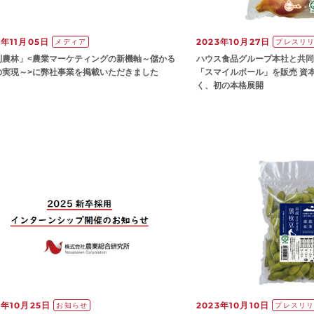
3年11月05日
2023年10月27日
メディア
プレスリ
刊農林」<農業マーケティングの新機軸～儲かる
ハウス食品グループ本社と共同
の実現～>に弊社事業を掲載いただきました
「スマイルボール」を販売 資
く、初の本格展開
3年10月25日
2023年10月10日
お知らせ
プレスリ