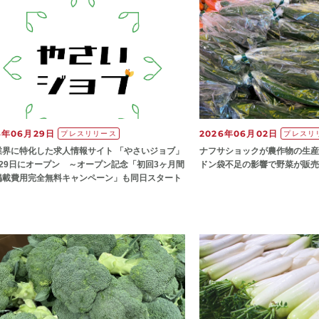
6年06月29日
2026年06月02日
プレスリリース
プレスリ
業界に特化した求人情報サイト 「やさいジョブ」
ナフサショックが農作物の⽣産
月29日にオープン ～オープン記念「初回3ヶ月間
ドン袋不⾜の影響で野菜が販
掲載費用完全無料キャンペーン」も同日スタート