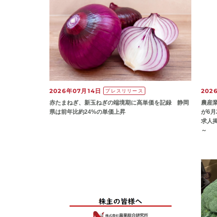
2026年07月14日
202
プレスリリース
赤たまねぎ、新玉ねぎの端境期に高単価を記録 静岡
農産
県は前年比約24%の単価上昇
が6
求人
～