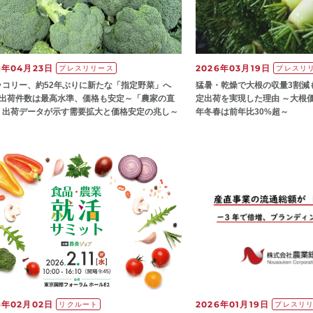
6年04月23日
2026年03月19日
プレスリリース
プレスリ
ッコリー、約52年ぶりに新たな「指定野菜」へ
猛暑・乾燥で大根の収量3割減も
の出荷件数は最高水準、価格も安定～「農家の直
定出荷を実現した理由 ～大根価
」出荷データが示す需要拡大と価格安定の兆し～
年冬春は前年比30%超～
6年02月02日
2026年01月19日
リクルート
プレスリ