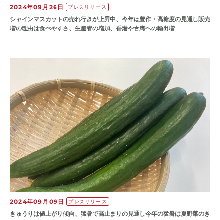
2024年09月26日
プレスリリース
シャインマスカットの売れ行きが上昇中、今年は豊作・高糖度の見通し販売
増の理由は食べやすさ、生産者の増加、香港や台湾への輸出増
2024年09月09日
プレスリリース
きゅうりは値上がり傾向、猛暑で高止まりの見通し今年の猛暑は夏野菜のき