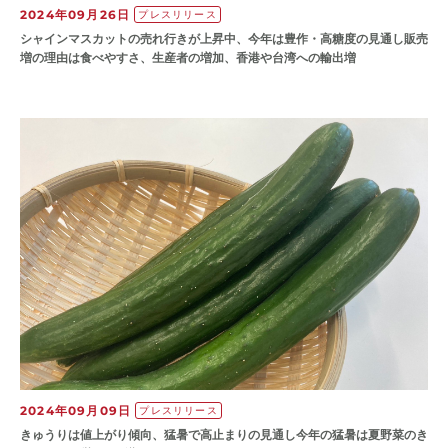
2024年09月26日
プレスリリース
シャインマスカットの売れ行きが上昇中、今年は豊作・高糖度の見通し販売
増の理由は食べやすさ、生産者の増加、香港や台湾への輸出増
2024年09月09日
プレスリリース
きゅうりは値上がり傾向、猛暑で高止まりの見通し今年の猛暑は夏野菜のき