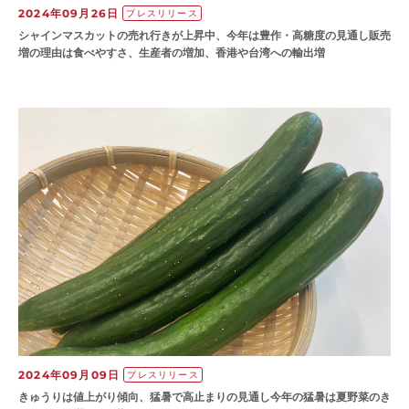
2024年09月26日
プレスリリース
シャインマスカットの売れ行きが上昇中、今年は豊作・高糖度の見通し販売
増の理由は食べやすさ、生産者の増加、香港や台湾への輸出増
2024年09月09日
プレスリリース
きゅうりは値上がり傾向、猛暑で高止まりの見通し今年の猛暑は夏野菜のき